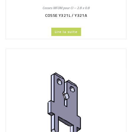
Cosses MFOM pour CI – 2.8 x 0.8
COSSE Y321L / Y321A
Lire la suite