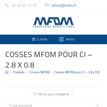
02 37 45 19 25
mfom@trelec.fr
0,000
€
MENU
COSSES MFOM POUR CI –
2.8 X 0.8
>
Produits
>
Cosses MFOM
>
Cosses MFOM pour CI – 2.8 x 0.8
Filtrer par catégorie
Tri par popularité