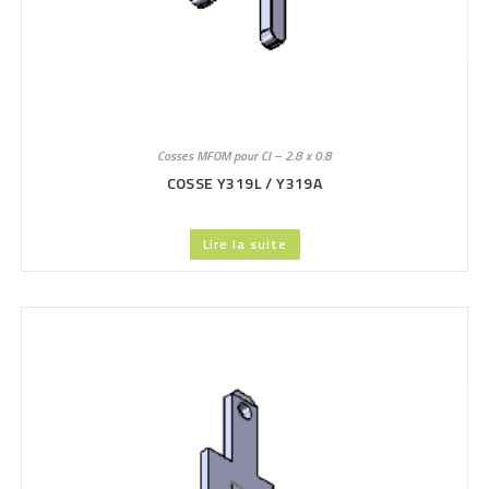
Cosses MFOM pour CI – 2.8 x 0.8
COSSE Y319L / Y319A
Lire la suite