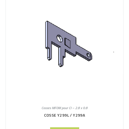
Cosses MFOM pour CI – 2.8 x 0.8
COSSE Y299L / Y299A