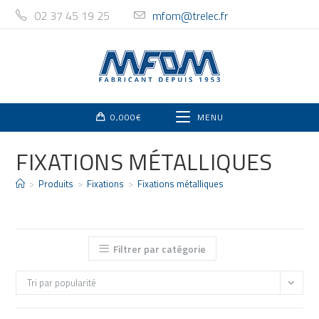
02 37 45 19 25
mfom@trelec.fr
0,000
€
MENU
FIXATIONS MÉTALLIQUES
>
Produits
>
Fixations
>
Fixations métalliques
Filtrer par catégorie
Tri par popularité