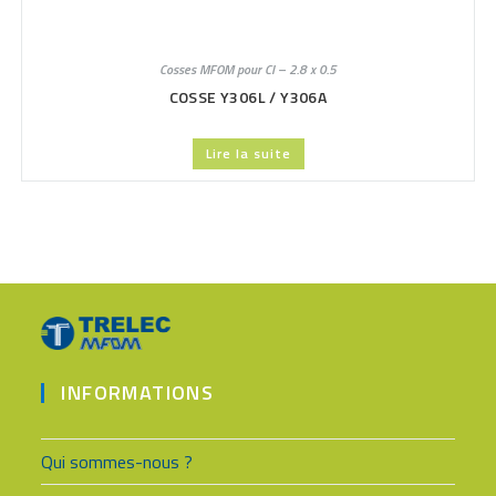
Cosses MFOM pour CI – 2.8 x 0.5
COSSE Y306L / Y306A
Lire la suite
INFORMATIONS
Qui sommes-nous ?