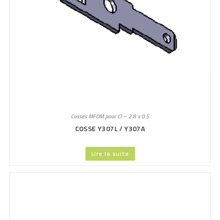
Cosses MFOM pour CI – 2.8 x 0.5
COSSE Y307L / Y307A
Lire la suite