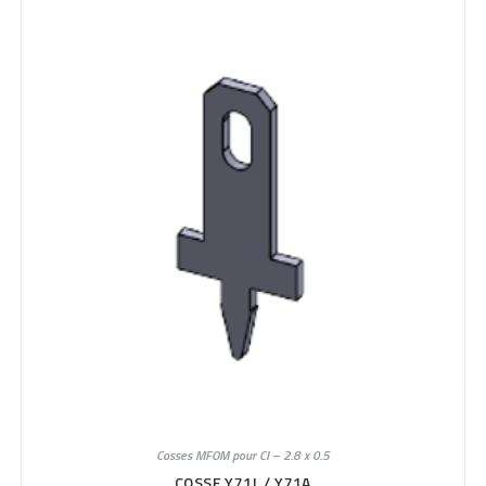
Cosses MFOM pour CI – 2.8 x 0.5
COSSE Y71L / Y71A