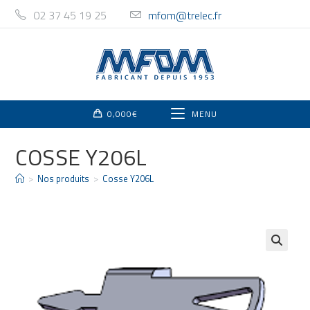
02 37 45 19 25
mfom@trelec.fr
0,000
€
MENU
COSSE Y206L
>
Nos produits
>
Cosse Y206L