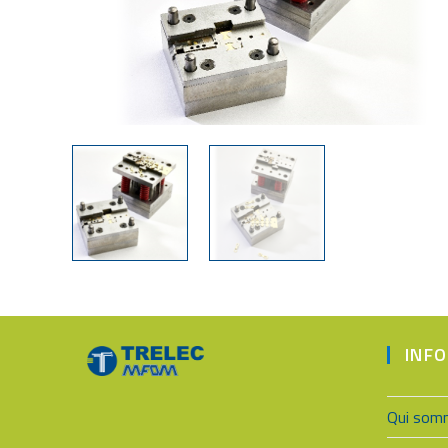
INF
Qui som