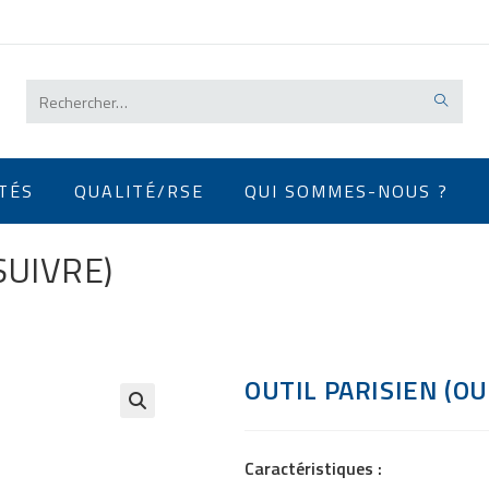
Rechercher
sur
ce
TÉS
QUALITÉ/RSE
QUI SOMMES-NOUS ?
site
SUIVRE)
OUTIL PARISIEN (OU
Caractéristiques :