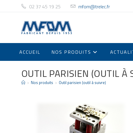
02 37 45 19 25
mfom@trelec.fr
ACCUEIL
NOS PRODUITS
ACTUALI
OUTIL PARISIEN (OUTIL À 
>
Nos produits
>
Outil parisien (outil à suivre)