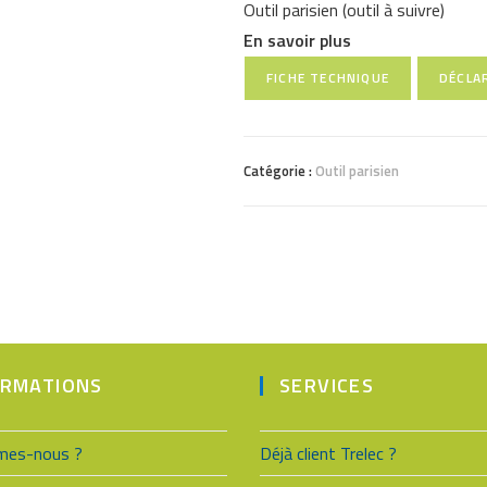
Outil parisien (outil à suivre)
En savoir plus
FICHE TECHNIQUE
DÉCLA
Catégorie :
Outil parisien
ORMATIONS
SERVICES
mes-nous ?
Déjà client Trelec ?