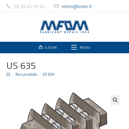
02 37 45 19 25
mfom@trelec.fr
0,000
€
MENU
US 635
>
Nos produits
>
US 635